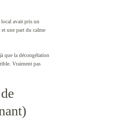
 local avait pris un
t et une part du calme
éjà que la décongélation
ible. Vraiment pas
 de
enant)