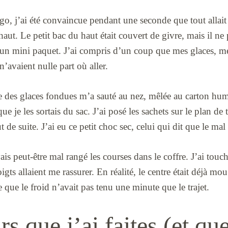
go, j’ai été convaincue pendant une seconde que tout allait t
ut. Le petit bac du haut était couvert de givre, mais il ne
 un mini paquet. J’ai compris d’un coup que mes glaces, m
’avaient nulle part où aller.
de des glaces fondues m’a sauté au nez, mêlée au carton hu
e je les sortais du sac. J’ai posé les sachets sur le plan de tr
 de suite. J’ai eu ce petit choc sec, celui qui dit que le mal e
ais peut-être mal rangé les courses dans le coffre. J’ai touc
ts allaient me rassurer. En réalité, le centre était déjà mou
 que le froid n’avait pas tenu une minute que le trajet.
rs que j’ai faites (et que