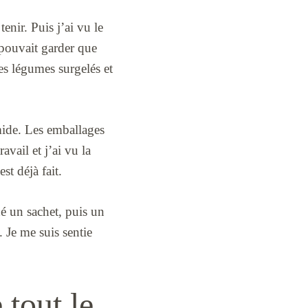
enir. Puis j’ai vu le
 pouvait garder que
es légumes surgelés et
mide. Les emballages
avail et j’ai vu la
st déjà fait.
hé un sachet, puis un
. Je me suis sentie
 tout le