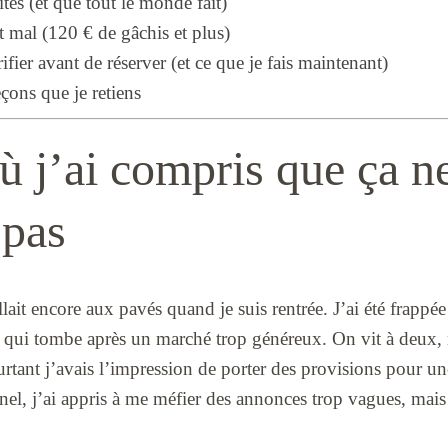
ites (et que tout le monde fait)
t mal (120 € de gâchis et plus)
ifier avant de réserver (et ce que je fais maintenant)
eçons que je retiens
ù j’ai compris que ça n
 pas
llait encore aux pavés quand je suis rentrée. J’ai été frappée
le qui tombe après un marché trop généreux. On vit à deu
urtant j’avais l’impression de porter des provisions pour un
nel, j’ai appris à me méfier des annonces trop vagues, mais c