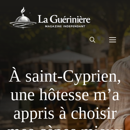
Aller
au
contenu
Men
À saint-Cyprien,
une hôtesse m’a
appris à choisir