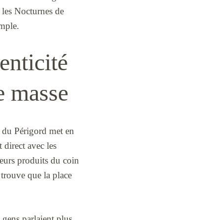
, les Nocturnes de
mple.
enticité
de masse
e du Périgord met en
 direct avec les
ieurs produits du coin
 trouve que la place
s gens parlaient plus