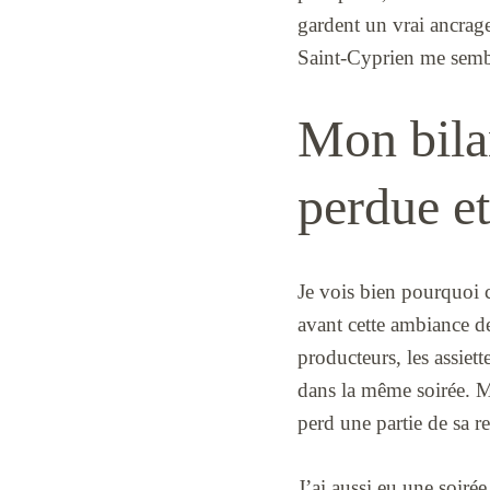
gardent un vrai ancrage
Saint-Cyprien me sembl
Mon bilan
perdue e
Je vois bien pourquoi 
avant cette ambiance de 
producteurs, les assiet
dans la même soirée. Ma
perd une partie de sa re
J’ai aussi eu une soirée