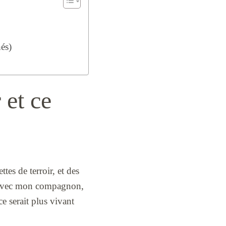
hés)
 et ce
tes de terroir, et des
à, avec mon compagnon,
ce serait plus vivant