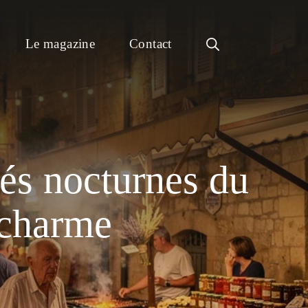
Le magazine
Contact
hés nocturnes du
 charme