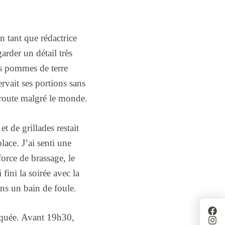
En tant que rédactrice
rder un détail très
 les pommes de terre
rvait ses portions sans
a route malgré le monde.
t de grillades restait
lace. J’ai senti une
force de brassage, le
fini la soirée avec la
ans un bain de foule.
arquée. Avant 19h30,