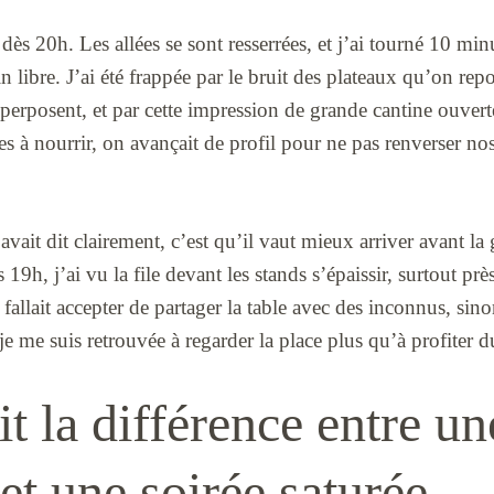
e dès 20h. Les allées se sont resserrées, et j’ai tourné 10 m
 libre. J’ai été frappée par le bruit des plateaux qu’on repos
uperposent, et par cette impression de grande cantine ouv
 à nourrir, on avançait de profil pour ne pas renverser nos a
ait dit clairement, c’est qu’il vaut mieux arriver avant la 
9h, j’ai vu la file devant les stands s’épaissir, surtout pr
 fallait accepter de partager la table avec des inconnus, sin
 je me suis retrouvée à regarder la place plus qu’à profiter d
it la différence entre un
t une soirée saturée