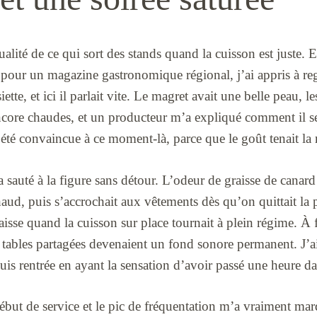
qualité de ce qui sort des stands quand la cuisson est juste. 
pour un magazine gastronomique régional, j’ai appris à rega
siette, et ici il parlait vite. Le magret avait une belle peau,
encore chaudes, et un producteur m’a expliqué comment il se
’ai été convaincue à ce moment-là, parce que le goût tenait l
a sauté à la figure sans détour. L’odeur de graisse de canard e
aud, puis s’accrochait aux vêtements dès qu’on quittait la p
aisse quand la cuisson sur place tournait à plein régime. À 
 tables partagées devenaient un fond sonore permanent. J’ai 
suis rentrée en ayant la sensation d’avoir passé une heure d
début de service et le pic de fréquentation m’a vraiment m