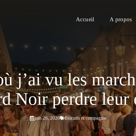
Accueil
A propos
où j’ai vu les marc
rd Noir perdre leur
juin 26, 2026
Biscuits et compagnie