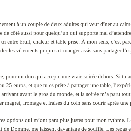
nchement à un couple de deux adultes qui veut dîner au calm
isse de côté aussi pour quelqu’un qui supporte mal d’attend
e tri entre bruit, chaleur et table prise. À mon sens, c’est par
arder les vêtements propres et manger assis sans partager l’es
ire, pour un duo qui accepte une vraie soirée dehors. Si tu 
ou 25 euros, et que tu es prête à partager une table, l’expér
n arrivant avant le gros du monde, et la soirée m’a paru tout
er magret, fromage et fraises du coin sans courir après une p
utres options qui m’ont paru plus justes pour mon rythme. L
ui de Domme, me laissent davantage de souffle. Les repas 