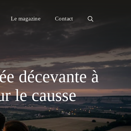
Le magazine
Contact
rée décevante à
ur le causse