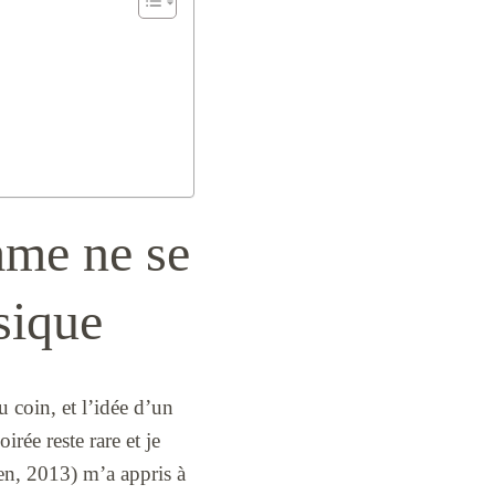
mme ne se
sique
 coin, et l’idée d’un
ée reste rare et je
en, 2013) m’a appris à