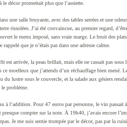
 là le décor promettait plus que l’assiette.
dans une salle bruyante, avec des tables serrées et une odeu
re rissolées. J’ai été convaincue, au premier regard, d’êtr
couvert le menu imposé, sans vraie marge. Le bruit des plats
 rappelé que je n’étais pas dans une adresse calme.
it est arrivée, la peau brillait, mais elle ne cassait pas sous 
ans ce moelleux que j’attends d’un réchauffage bien mené. 
u du lustre sous le couvercle, et la salade aux gésiers renda
vu le problème.
u à l’addition. Pour 47 euros par personne, le vin passait à 
it presque compter sur la note. À 19h40, j’avais encore l’im
pas. Je me suis sentie trompée par le décor, pas par la cuisi