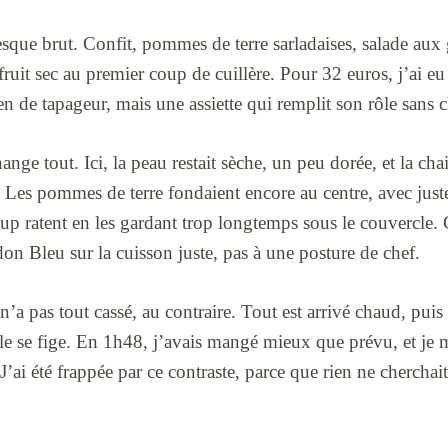
esque brut. Confit, pommes de terre sarladaises, salade aux g
fruit sec au premier coup de cuillère. Pour 32 euros, j’ai eu
 de tapageur, mais une assiette qui remplit son rôle sans c
nge tout. Ici, la peau restait sèche, un peu dorée, et la cha
. Les pommes de terre fondaient encore au centre, avec jus
up ratent en les gardant trop longtemps sous le couvercle. 
n Bleu sur la cuisson juste, pas à une posture de chef.
 n’a pas tout cassé, au contraire. Tout est arrivé chaud, pui
ble se fige. En 1h48, j’avais mangé mieux que prévu, et je 
ai été frappée par ce contraste, parce que rien ne cherchait