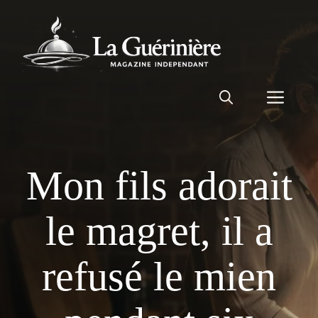
Aller
au
contenu
Men
Mon fils adorait
le magret, il a
refusé le mien