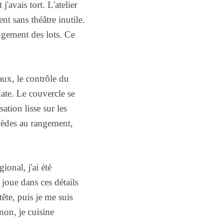
'avais tort. L'atelier
nt sans théâtre inutile.
angement des lots. Ce
aux, le contrôle du
date. Le couvercle se
sation lisse sur les
tièdes au rangement,
onal, j'ai été
 joue dans ces détails
tête, puis je me suis
on, je cuisine