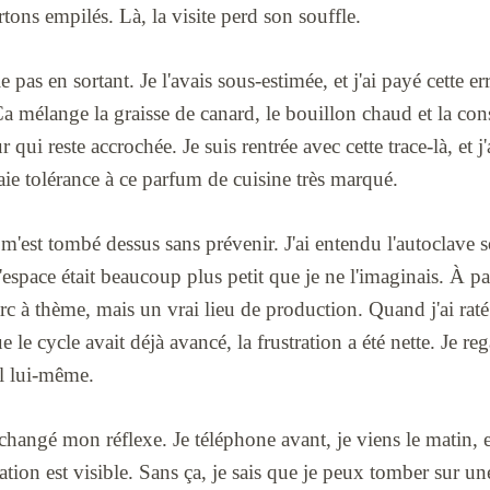
rtons empilés. Là, la visite perd son souffle.
ie pas en sortant. Je l'avais sous-estimée, et j'ai payé cette 
a mélange la graisse de canard, le bouillon chaud et la co
qui reste accrochée. Je suis rentrée avec cette trace-là, et j
ie tolérance à ce parfum de cuisine très marqué.
est tombé dessus sans prévenir. J'ai entendu l'autoclave so
l'espace était beaucoup plus petit que je ne l'imaginais. À par
arc à thème, mais un vrai lieu de production. Quand j'ai rat
ue le cycle avait déjà avancé, la frustration a été nette. Je re
il lui-même.
i changé mon réflexe. Je téléphone avant, je viens le matin, 
sation est visible. Sans ça, je sais que je peux tomber sur u