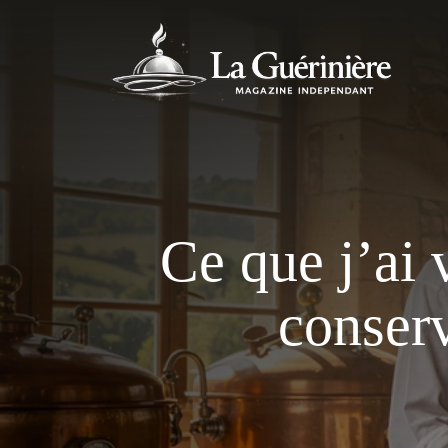
Aller
au
contenu
Ce que j’ai 
conserv