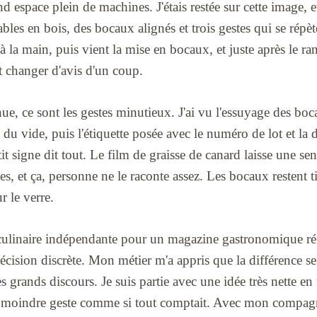
d espace plein de machines. J'étais restée sur cette image, et j
bles en bois, des bocaux alignés et trois gestes qui se répète
t à la main, puis vient la mise en bocaux, et juste après le r
t changer d'avis d'un coup.
nue, ce sont les gestes minutieux. J'ai vu l'essuyage des boc
 du vide, puis l'étiquette posée avec le numéro de lot et la 
tit signe dit tout. Le film de graisse de canard laisse une sen
ées, et ça, personne ne le raconte assez. Les bocaux restent 
r le verre.
 culinaire indépendante pour un magazine gastronomique régi
écision discrète. Mon métier m'a appris que la différence se
 grands discours. Je suis partie avec une idée très nette en 
e moindre geste comme si tout comptait. Avec mon compagn