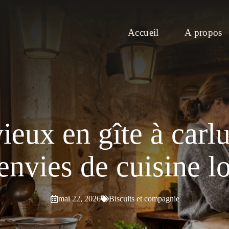
Accueil
A propos
ieux en gîte à carl
envies de cuisine l
mai 22, 2026
Biscuits et compagnie