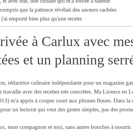
e, et avec elle, une cuisine qui m'a forcée à ralentir
i compris que la patience révélait des saveurs cachées
j'ai emporté bien plus qu'une recette
rrivée à Carlux avec me
tées et un planning serr
n, rédactrice culinaire indépendante pour un magazine ga
je travaille avec des recettes très concrètes. Ma Licence en 
13) m'a appris à couper court aux phrases floues. Dans la c
pour un lectorat qui veut des gestes simples, pas des prom
ux, mon compagnon et moi, sans autres bouches à nourrir. 