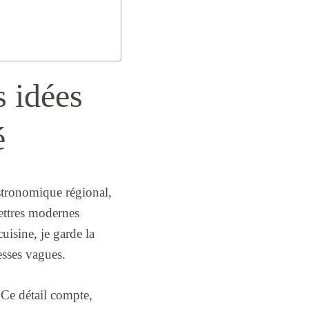
s idées
é
stronomique régional,
Lettres modernes
uisine, je garde la
esses vagues.
Ce détail compte,