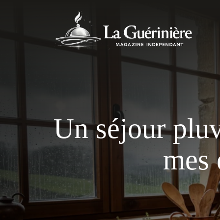
Aller
au
contenu
Un séjour pluv
mes 